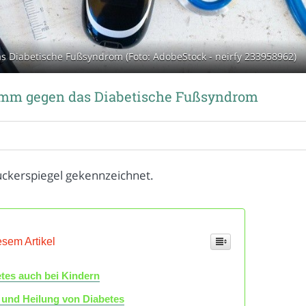
iabetische Fußsyndrom (Foto: AdobeStock - neirfy 233958962)
mm gegen das Diabetische Fußsyndrom
uckerspiegel gekennzeichnet.
esem Artikel
tes auch bei Kindern
 und Heilung von Diabetes