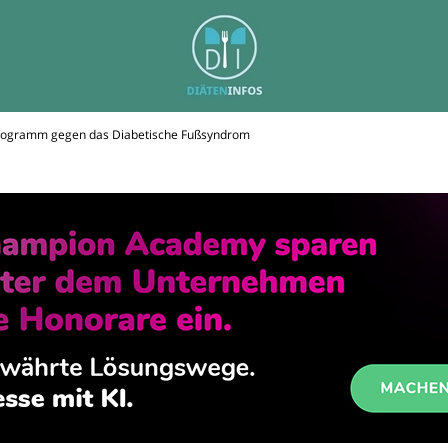
ogramm gegen das Diabetische Fußsyndrom