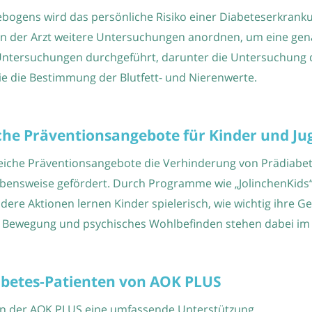
ebogens wird das persönliche Risiko einer Diabeteserkran
nn der Arzt weitere Untersuchungen anordnen, um eine gena
ntersuchungen durchgeführt, darunter die Untersuchung d
e die Bestimmung der Blutfett- und Nierenwerte.
he Präventionsangebote für Kinder und Ju
iche Präventionsangebote die Verhinderung von Prädiabetes
bensweise gefördert. Durch Programme wie „JolinchenKids“ i
re Aktionen lernen Kinder spielerisch, wie wichtig ihre Ges
Bewegung und psychisches Wohlbefinden stehen dabei im 
abetes-Patienten von AOK PLUS
on der AOK PLUS eine umfassende Unterstützung.