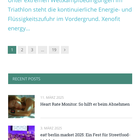
Triathlon steht die kontinuierliche Energie- und
Flüssigkeitszufuhr im Vordergrund. Xenofit
energy…
Nachfolger
1
2
3
…
19
RECENT POSTS
11. MÄRZ 2025
Heart Rate Monitor: So hilft er beim Abnehmen
3. MÄRZ 2025
eat! berlin market 2025: Ein Fest für Streetfood-