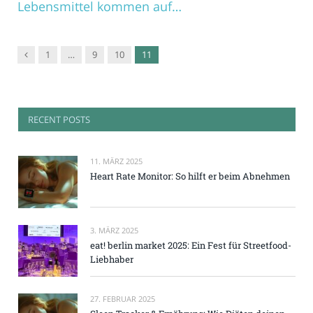
Lebensmittel kommen auf…
Vorgänger
1
…
9
10
11
RECENT POSTS
11. MÄRZ 2025
Heart Rate Monitor: So hilft er beim Abnehmen
3. MÄRZ 2025
eat! berlin market 2025: Ein Fest für Streetfood-
Liebhaber
27. FEBRUAR 2025