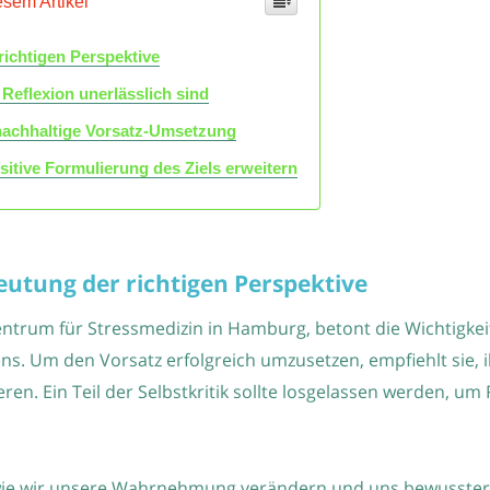
esem Artikel
ichtigen Perspektive
eflexion unerlässlich sind
 nachhaltige Vorsatz-Umsetzung
itive Formulierung des Ziels erweitern
eutung der richtigen Perspektive
entrum für Stressmedizin in Hamburg, betont die Wichtigkei
s. Um den Vorsatz erfolgreich umzusetzen, empfiehlt sie, ih
en. Ein Teil der Selbstkritik sollte losgelassen werden, u
, wie wir unsere Wahrnehmung verändern und uns bewusster