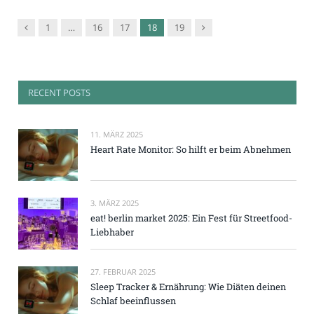
Vorgänger
Nachfolger
1
…
16
17
18
19
RECENT POSTS
11. MÄRZ 2025
Heart Rate Monitor: So hilft er beim Abnehmen
3. MÄRZ 2025
eat! berlin market 2025: Ein Fest für Streetfood-
Liebhaber
27. FEBRUAR 2025
Sleep Tracker & Ernährung: Wie Diäten deinen
Schlaf beeinflussen