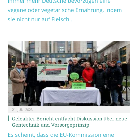
Immer mehr Deutsche bevorzugen eine
vegane oder vegetarische Ernährung, indem
sie nicht nur auf Fleisch…
21. JUNI 2023
Geleakter Bericht entfacht Diskussion über neue
Gentechnik und Vorsorgeprinzip
Es scheint, dass die EU-Kommission eine