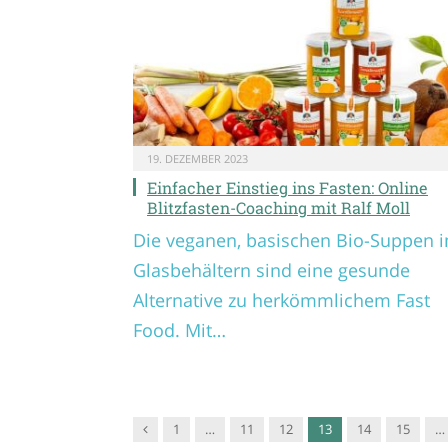
19. DEZEMBER 2023
Einfacher Einstieg ins Fasten: Online
Blitzfasten-Coaching mit Ralf Moll
Die veganen, basischen Bio-Suppen i
Glasbehältern sind eine gesunde
Alternative zu herkömmlichem Fast
Food. Mit…
Vorgänger
1
…
11
12
13
14
15
…