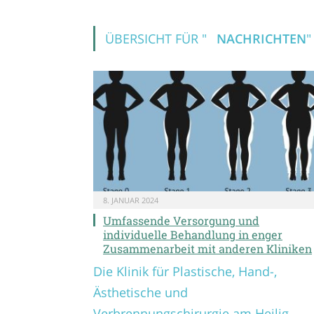
ÜBERSICHT FÜR "
NACHRICHTEN
"
8. JANUAR 2024
Umfassende Versorgung und
individuelle Behandlung in enger
Zusammenarbeit mit anderen Kliniken
Die Klinik für Plastische, Hand-,
Ästhetische und
Verbrennungschirurgie am Heilig