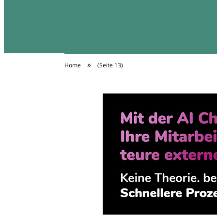
»
Home
(Seite 13)
Diäten Infos