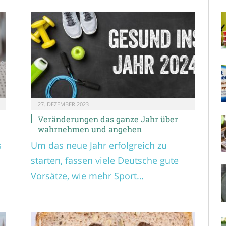
27. DEZEMBER 2023
Veränderungen das ganze Jahr über
wahrnehmen und angehen
s
Um das neue Jahr erfolgreich zu
starten, fassen viele Deutsche gute
Vorsätze, wie mehr Sport…