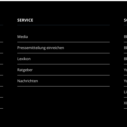
SERVICE
S
Media
B
Pressemitteilung einreichen
B
Lexikon
B
Ratgeber
Y
Nachrichten
Y
L
X