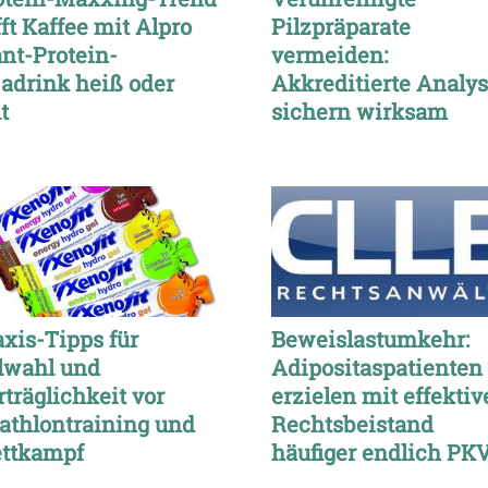
fft Kaffee mit Alpro
Pilzpräparate
ant-Protein-
vermeiden:
jadrink heiß oder
Akkreditierte Analy
t
sichern wirksam
Reinheit langfristig
axis-Tipps für
Beweislastumkehr:
lwahl und
Adipositaspatienten
rträglichkeit vor
erzielen mit effekti
iathlontraining und
Rechtsbeistand
ttkampf
häufiger endlich PK
Zahlungszusage