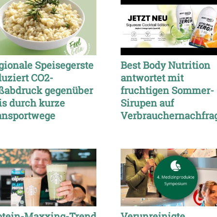
gionale Speisegerste
Best Body Nutrition
duziert CO2-
antwortet mit
ßabdruck gegenüber
fruchtigen Sommer-
is durch kurze
Sirupen auf
ansportwege
Verbrauchernachfra
otein-Maxxing-Trend
Verunreinigte