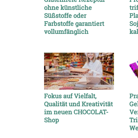
ohne künstliche
tri
Süßstoffe oder
Pl
Farbstoffe garantiert
So
vollumfänglich
kal
Fokus auf Vielfalt,
Pr
Qualität und Kreativität
Ge
im neuen CHOCOLAT-
Ve
Shop
Tr
We