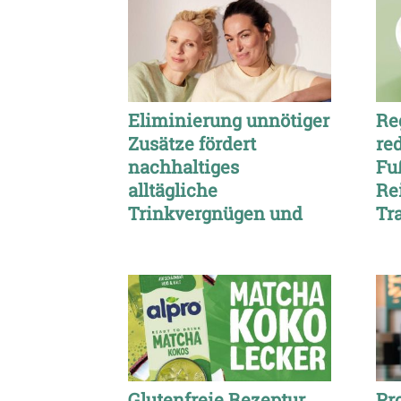
Eliminierung unnötiger
Re
Zusätze fördert
re
nachhaltiges
Fu
alltägliche
Re
Trinkvergnügen und
Tr
Gesundheitspflege
Glutenfreie Rezeptur
Pr