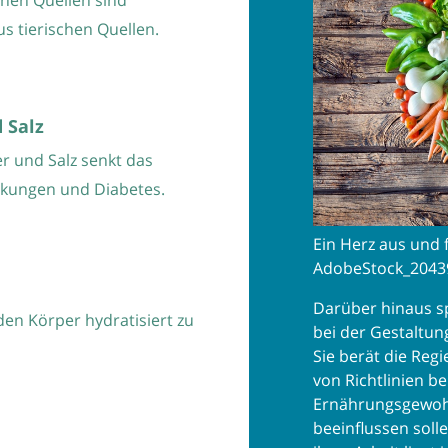
chen Quellen sind
us tierischen Quellen.
 Salz
r und Salz senkt das
ankungen und Diabetes.
Ein Herz aus und 
AdobeStock_2043
Darüber hinaus sp
den Körper hydratisiert zu
bei der Gestaltun
Sie berät die Reg
von Richtlinien bei
Ernährungsgewohn
beeinflussen soll