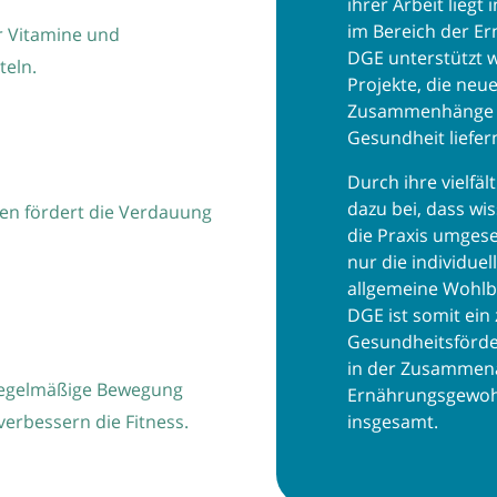
ihrer Arbeit lieg
im Bereich der E
 Vitamine und
DGE unterstützt w
teln.
Projekte, die neu
Zusammenhänge z
Gesundheit liefer
Durch ihre vielfäl
dazu bei, dass wi
n fördert die Verdauung
die Praxis umgese
nur die individue
allgemeine Wohlb
DGE ist somit ein 
Gesundheitsförde
in der Zusammena
regelmäßige Bewegung
Ernährungsgewoh
insgesamt.
erbessern die Fitness.