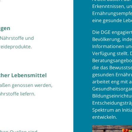
Erkenntnissen, un
Ernährungsempfehl
eine gesunde Leb
ugen
Die DGE engagiert
 Nährstoffe und
Bevölkerung, inde
Informationen un
treideprodukte.
Verfügung stellt.
Beratungsangebo
die das Bewusstse
gesunden Ernähru
cher Lebensmittel
arbeitet eng mit 
 Maßen genossen werden,
Gesundheitsorgan
hrstoffe liefern.
Bildungseinrichtu
Entscheidungsträ
Spektrum an Init
entwickeln.