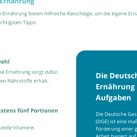
e Ernährung
 Ernährung bieten hilfreiche Ratschläge, um die eigene Er
chtigsten Tipps:
wahl
ne Ernährung sorgt dafür,
Die Deutsch
en Nährstoffe erhält.
Ernährung e
Aufgaben
stens fünf Portionen
Die Deutsche Gese
(DGE) ist eine maß
ielle Vitamine,
Förderung einer 
Arbeit basiert auf
.