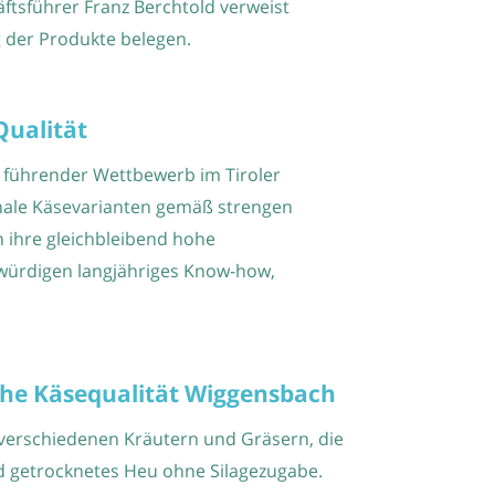
äftsführer Franz Berchtold verweist
g der Produkte belegen.
Qualität
als führender Wettbewerb im Tiroler
ionale Käsevarianten gemäß strengen
 ihre gleichbleibend hohe
e würdigen langjähriges Know-how,
iche Käsequalität Wiggensbach
verschiedenen Kräutern und Gräsern, die
nd getrocknetes Heu ohne Silagezugabe.