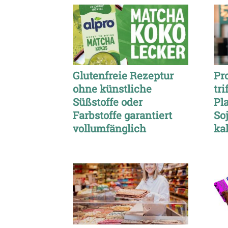
Glutenfreie Rezeptur
Pr
ohne künstliche
tri
Süßstoffe oder
Pl
Farbstoffe garantiert
So
vollumfänglich
kal