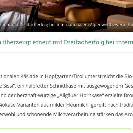
neut mit Dreifacherfolg bei internationalem Alpenwettbewerb (Fo
überzeugt erneut mit Dreifacherfolg bei inte
ationalen Käsiade in Hopfgarten/Tirol unterstreicht die B
e Sissi“, ein halbfetter Schnittkäse mit ausgewogenem Ges
nd der herzhaft-würzige „Allgäuer Hornkäse“ erzielte Bro
okäse-Varianten aus milder Heumilch, gereift nach tradi
Tierwohl und schonende Milchverarbeitung stärken das Aro