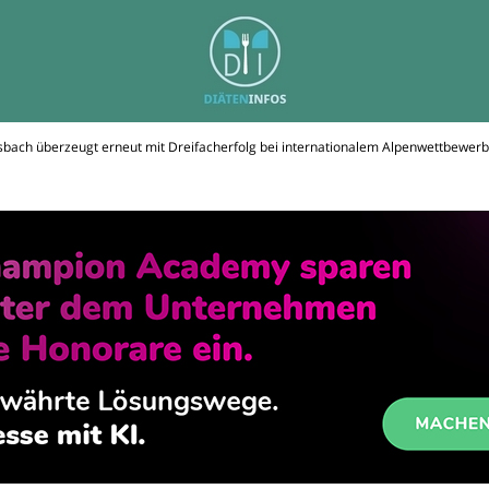
bach überzeugt erneut mit Dreifacherfolg bei internationalem Alpenwettbewerb