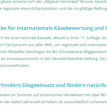
ergkäse sicherte sich der „Allgäuer Hornkäse“ Bronze. Gesch
ge regionale Heumilchproduktion und die sorgfältige Reifun
äbe für internationale Käsebewertung und 
ch die Internationale Käsiade, aktuell in ihrer 17. Auflage, 
ich Fachjuroren aus aller Welt, um regionale und internat
nen Medaillen bestätigte die Bio-Schaukäserei Wiggensbach
le als Innovationsmotor in der Heumilchkäseherstellung. Si
duktionsmethoden.
rhindern Silageeinsatz und fördern natürl
eiden im Sommer auf artenreichen Almwiesen mit über 80 
 der kalten Jahreszeit erhalten sie ausschließlich schone