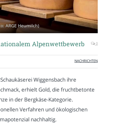
to: ARGE Heumilch)
rnationalem Alpenwettbewerb
0
NACHRICHTEN
io-Schaukäserei Wiggensbach ihre
chmack, erhielt Gold, die fruchtbetonte
nze in der Bergkäse-Kategorie.
tionellen Verfahren und ökologischen
mapotenzial nachhaltig.