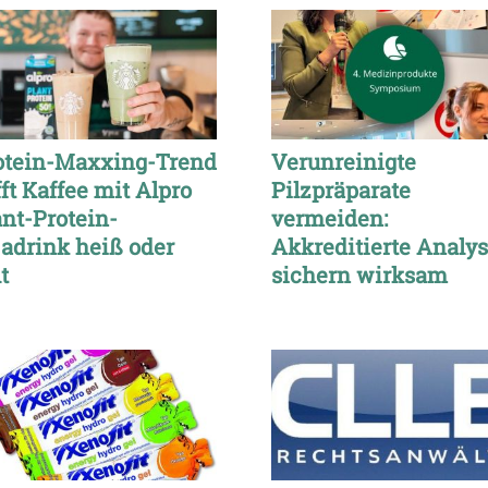
otein-Maxxing-Trend
Verunreinigte
fft Kaffee mit Alpro
Pilzpräparate
ant-Protein-
vermeiden:
jadrink heiß oder
Akkreditierte Analy
t
sichern wirksam
Reinheit langfristig