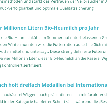
nsmethoden und stärkt das Vertrauen der Verbraucher in All
Rückverfolgbarkeit und optimale Qualitätssicherung.
er Millionen Litern Bio-Heumilch pro Jahr
 die Bio-Heumilchkühe im Sommer auf naturbelassenen Grü
den Wintermonaten wird die Futterration ausschließlich mi
uttermittel sind untersagt. Diese streng definierte Fütteru
wa vier Millionen Liter dieser Bio-Heumilch an die Käserei W
ontrolliert zertifiziert.
h holt dreifach Medaillen bei international
Schaukäserei Wiggensbach präsentieren sich mit farbintens
old in der Kategorie halbfetter Schnittkäse, während die „Be