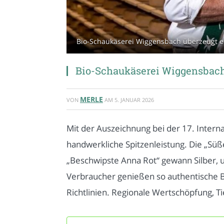
Bio-Schaukäserei Wiggensbach überzeugt er
Bio-Schaukäserei Wiggensbach 
MERLE
VON
AM
5. JANUAR 2026
Mit der Auszeichnung bei der 17. Intern
handwerkliche Spitzenleistung. Die „Süß
„Beschwipste Anna Rot“ gewann Silber, u
Verbraucher genießen so authentische Bi
Richtlinien. Regionale Wertschöpfung, 